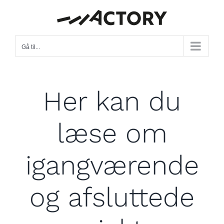
Skip
to
content
Gå til...
Her kan du
læse om
igangværende
og afsluttede